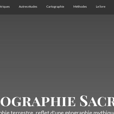
triques
Autres études
Cartographie
Méthodes
Le livre
ographie Sac
hie terrestre, reflet d'une géographie mythique