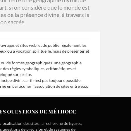
t sur terre une géographie mythique
part, si on considère que le monde est
s de la présence divine, à travers la
ion sacrée.
 ouvrages et sites web, et de publier également les
ieux ou à vocation spirituelle, mais de présenter et
ues ou de formes géographiques une géographie
er des règles symboliques, arithmétiques et
loppé sur ce site.
ncipe divin, car il n’est pas toujours possible
ne en particulier l'association de sites entre eux,
es questions de méthode
olocalisation des sites, la recherche de figures,
es questions de précision et de systèmes de