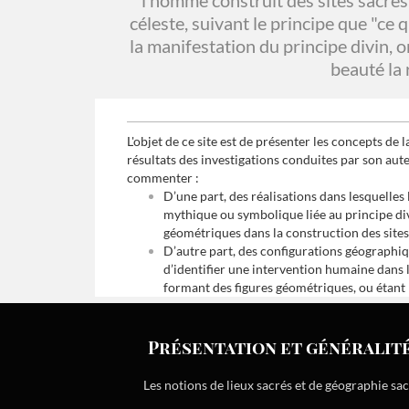
l’homme construit des sites sacrés
céleste, suivant le principe que "ce 
la manifestation du principe divin, 
beauté la 
L'objet de ce site est de présenter les concepts de 
résultats des investigations conduites par son auteu
commenter :
D’une part, des réalisations dans lesquelle
mythique ou symbolique liée au principe divi
géométriques dans la construction des sites
D’autre part, des configurations géographique
d’identifier une intervention humaine dans l
formant des figures géométriques, ou étant r
Présentation et généralit
Les notions de lieux sacrés et de géographie sa