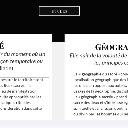
Etudes
é
Géogra
rtir du moment où un
Elle naît de la volonté de 
façon temporaire ou
les principes 
liade)
La «
géographie du sacré
» con
es sur le territoire sont
localisation géographique des l
lieux sacrés : ils
les uns par rapport aux autres
 lieu de manifestation
usages de la géographie, discipl
culte appropriés par les
La «
géographie sacrée
» prend 
pratiques rituelles
sacré des lieux et s’intéresse 
 considération dans cette
spirituelle et à la façon dont i
du divin par les hommes qui le