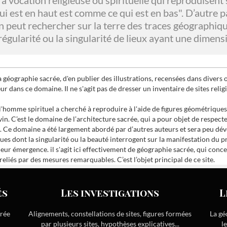
 à vocation religieuse ou spirituelle qui reproduisen
qui est en haut est comme ce qui est en bas". D’autre 
on peut rechercher sur la terre des traces géographique
régularité ou la singularité de lieux ayant une dimens
la géographie sacrée, d'en publier des illustrations, recensées dans divers
r dans ce domaine. Il ne s'agit pas de dresser un inventaire de sites relig
s l'homme spirituel a cherché à reproduire à l'aide de figures géométriq
n. C’est le domaine de l’architecture sacrée, qui a pour objet de respect
. Ce domaine a été largement abordé par d’autres auteurs et sera peu déve
s dont la singularité ou la beauté interrogent sur la manifestation du pri
eur émergence. il s'agit ici effectivement de géographie sacrée, qui concer
eliés par des mesures remarquables. C’est l’objet principal de ce site.
és
Les investigations
L
crée
Alignements, constellations de sites, figures formées
La gé
par plusieurs sites, hypothèses explicatives...
l