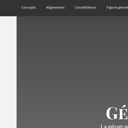
Concepts
Alignements
Constellations
Figures géomé
Gé
La géograp