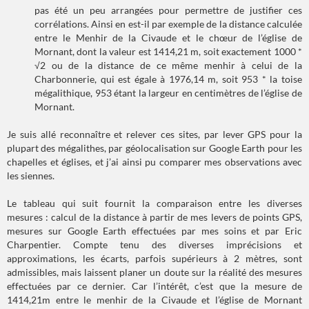
pas été un peu arrangées pour permettre de justifier ces
corrélations. Ainsi en est-il par exemple de la distance calculée
entre le Menhir de la Civaude et le chœur de l’église de
Mornant, dont la valeur est 1414,21 m, soit exactement 1000 *
√2 ou de la distance de ce même menhir à celui de la
Charbonnerie, qui est égale à 1976,14 m, soit 953 * la toise
mégalithique, 953 étant la largeur en centimètres de l’église de
Mornant.
Je suis allé reconnaître et relever ces sites, par lever GPS pour la
plupart des mégalithes, par géolocalisation sur Google Earth pour les
chapelles et églises, et j’ai ainsi pu comparer mes observations avec
les siennes.
Le tableau qui suit fournit la comparaison entre les diverses
mesures : calcul de la distance à partir de mes levers de points GPS,
mesures sur Google Earth effectuées par mes soins et par Eric
Charpentier. Compte tenu des diverses imprécisions et
approximations, les écarts, parfois supérieurs à 2 mètres, sont
admissibles, mais laissent planer un doute sur la réalité des mesures
effectuées par ce dernier. Car l’intérêt, c’est que la mesure de
1414,21m entre le menhir de la Civaude et l’église de Mornant