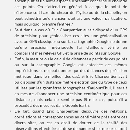
ancien puit et un autre aspect surprenant concerne le choix de
ces points. On s’attend en général à ce que le point de
référence soit l’axe du chœur de l’église ou de la chapelle, on
peut admettre qu’un ancien puit ait une valeur particulière,
mais pourquoi prendre l’entrée ?
Sauf dans le cas où Eric Charpentier aurait disposé d’un GPS
de précision pour géolocaliser ces sites, une géolocalisation
avec un GPS classique ou sur la cartographie Google ne donne
qu’une précision métrique.Je l'ai
d’ailleurs vérifié en
comparant mes relevés GPS et la prise de points sur Google.
Enfin, la mesure ou le calcul de distances à partir de ces points
ou sur la cartographie Google est entachée des mêmes
imprécisions, et ne peut donner que des distances de précision
métrique (dans le meilleur des cas). Si Eric Charpentier avait
pu disposer d’un distance-mètre électronique du type de ceux
utilisés par les géomètres topographes d’aujourd’hui, il serait
en mesure d’annoncer une précision centimétrique pour ces
distances, mais cela ne semble pas être le cas, puisqu’il a
procédé à des mesures dans Google Earth.
De fait, quand Eric Charpentier découvre des relations,
corrélations et correspondances au centimètre près entre ces
divers sites, on est en droit de douter de la réalité des
observations effectuées et de se demander si les mesures n’ont