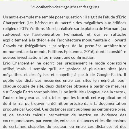
La localisation des mégalithes et des églises
Un autre exemple me semble poser question : il s'agit de l’étude d’Eric
Charpentier (Les bâtisseurs du sacré : des mégalithes aux édifices
religieux 2019, éditions Morel), réalisée sur le plateau de Mornant (au
sud-ouest de l’agglomération lyonnaise), et qui se rattache
explicitement à la théorie de l’architecture monumentale d’Howard
Crowhurst (Mégalithes : principes de la première architecture
monumentale du monde, Editions Epistemea, 2016), dont il considère
que ses investigations fournissent une confirmation.
Eric Charpentier ne décrit pas précisément le mode opératoire
utilisé, mais il semble qu’il ait géolocalisé plusieurs sites (des
mégalithes et des églises et chapelle) à partir de Google Earth. Il
publie des distances mesurées entre ces sites (en général, pour
chaque couple de site, deux distances obtenue à partir de mesures
sur Google Earth sont publiées, l’une intitulée « longueur de la carte »,
l’autre « longueur au sol », telles que les fournit cette application et
dont je n'ai pu trouver la définition précise dans la documentation
produite par Google). Ces distances sont publiées au centimètre près,
et de savants calculs permettent de mettre en évidence des
correspondances, par exemple, entre ces distances et les dimensions
de certaines chapelles du secteur, ou entre ces distances et des