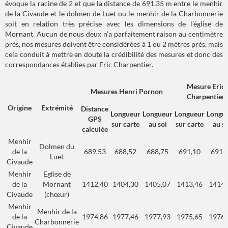
évoque la racine de 2 et que la distance de 691,35 m entre le menhir
de la Civaude et le dolmen de Luet ou le menhir de la Charbonnerie
soit en relation très précise avec les dimensions de l’église de
Mornant. Aucun de nous deux n’a parfaitement raison au centimètre
près, nos mesures doivent être considérées à 1 ou 2 mètres près, mais
cela conduit à mettre en doute la crédibilité des mesures et donc des
correspondances établies par Eric Charpentier.
Mesure Eric
Mesures Henri Pornon
Charpentier
Origine
Extrémité
Distance
Longueur
Longueur
Longueur
Longu
GPS
sur carte
au sol
sur carte
au so
calculée
Menhir
Dolmen du
de la
689,53
688,52
688,75
691,10
691,
Luet
Civaude
Menhir
Eglise de
de la
Mornant
1412,40
1404,30
1405,07
1413,46
1414,
Civaude
(chœur)
Menhir
Menhir de la
de la
1974,86
1977,46
1977,93
1975,65
1976,
Charbonnerie
Civaude