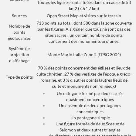
Toutes les figures sont situées dans un cadre de 53
km2 (7,6 * 7 km)
Sources
Open Street Map et visites sur le terrain
713 points au total, dont 580 dans la zone couverte
Nombre de
par les figures. A signaler que tous ne sont pas des
points
sites sacrés : un certain nombre de points
géolocalisés
concernent des monuments profanes.
Système de
projection
Monte Mario Italie Zone 2 (EPSG 3004)
d’affichage
70 % des points concernent des églises et lieux de
culte chrétien, 27 % des vestiges de l’époque gréco-
Type de points
romaine, et 3 % d’autres points (autres lieux de
culte et monuments non religieux)
Un octogone formé par deux carrés
quasiment concentriques
Un ensemble de deux pentagones
concentriques
Un pentagone simple
Une figure formée de deux Sceaux de
Salomon et deux autres triangles
équilatéraux concentriques et centrés sur le